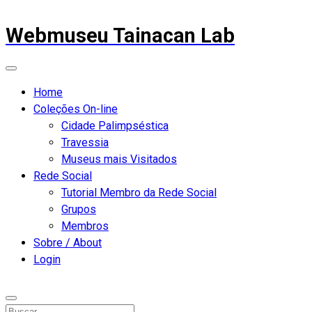
Webmuseu Tainacan Lab
Home
Coleções On-line
Cidade Palimpséstica
Travessia
Museus mais Visitados
Rede Social
Tutorial Membro da Rede Social
Grupos
Membros
Sobre / About
Login