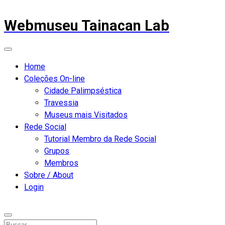
Webmuseu Tainacan Lab
Home
Coleções On-line
Cidade Palimpséstica
Travessia
Museus mais Visitados
Rede Social
Tutorial Membro da Rede Social
Grupos
Membros
Sobre / About
Login