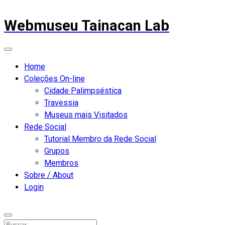
Webmuseu Tainacan Lab
Home
Coleções On-line
Cidade Palimpséstica
Travessia
Museus mais Visitados
Rede Social
Tutorial Membro da Rede Social
Grupos
Membros
Sobre / About
Login