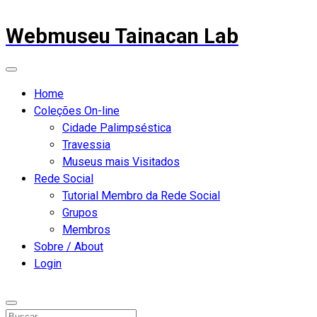
Webmuseu Tainacan Lab
Home
Coleções On-line
Cidade Palimpséstica
Travessia
Museus mais Visitados
Rede Social
Tutorial Membro da Rede Social
Grupos
Membros
Sobre / About
Login