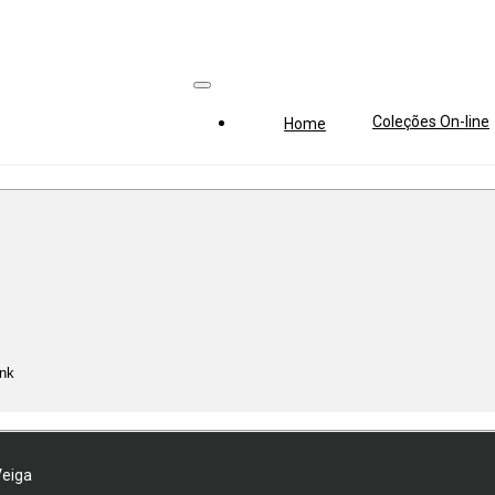
Coleções On-line
Home
Veiga