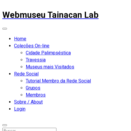
Webmuseu Tainacan Lab
Home
Coleções On-line
Cidade Palimpséstica
Travessia
Museus mais Visitados
Rede Social
Tutorial Membro da Rede Social
Grupos
Membros
Sobre / About
Login