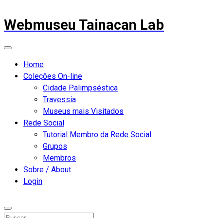
Webmuseu Tainacan Lab
Home
Coleções On-line
Cidade Palimpséstica
Travessia
Museus mais Visitados
Rede Social
Tutorial Membro da Rede Social
Grupos
Membros
Sobre / About
Login