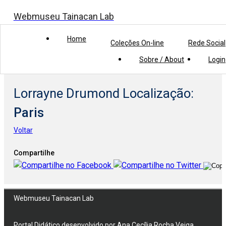
Webmuseu Tainacan Lab
Home
Coleções On-line
Rede Social
Início
> Lorrayne Drumond Localização >
Paris
Sobre / About
Login
Lorrayne Drumond Localização:
Paris
Voltar
Compartilhe
Webmuseu Tainacan Lab
Portal Didático desenvolvido por Ana Cecília Rocha Veiga