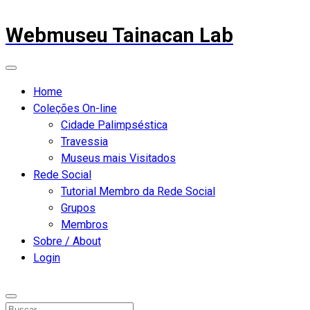
Webmuseu Tainacan Lab
Home
Coleções On-line
Cidade Palimpséstica
Travessia
Museus mais Visitados
Rede Social
Tutorial Membro da Rede Social
Grupos
Membros
Sobre / About
Login