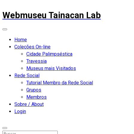
Webmuseu Tainacan Lab
Home
Coleções On-line
Cidade Palimpséstica
Travessia
Museus mais Visitados
Rede Social
Tutorial Membro da Rede Social
Grupos
Membros
Sobre / About
Login