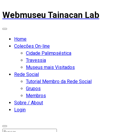
Webmuseu Tainacan Lab
Home
Coleções On-line
Cidade Palimpséstica
Travessia
Museus mais Visitados
Rede Social
Tutorial Membro da Rede Social
Grupos
Membros
Sobre / About
Login