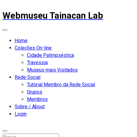
Webmuseu Tainacan Lab
Home
Coleções On-line
Cidade Palimpséstica
Travessia
Museus mais Visitados
Rede Social
Tutorial Membro da Rede Social
Grupos
Membros
Sobre / About
Login