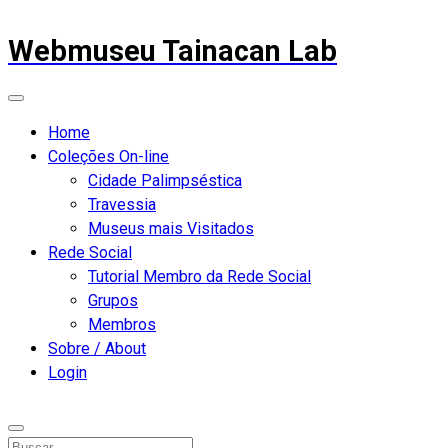
Webmuseu Tainacan Lab
Home
Coleções On-line
Cidade Palimpséstica
Travessia
Museus mais Visitados
Rede Social
Tutorial Membro da Rede Social
Grupos
Membros
Sobre / About
Login