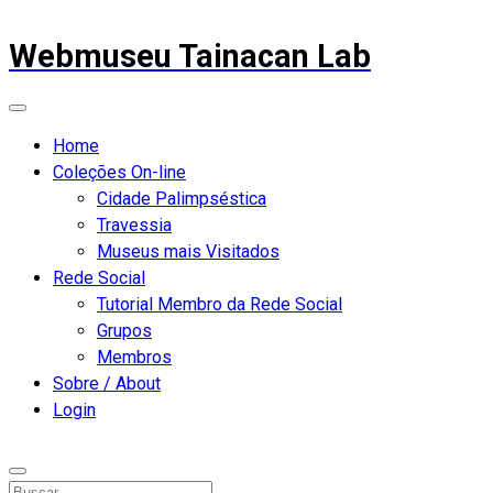
Webmuseu Tainacan Lab
Home
Coleções On-line
Cidade Palimpséstica
Travessia
Museus mais Visitados
Rede Social
Tutorial Membro da Rede Social
Grupos
Membros
Sobre / About
Login