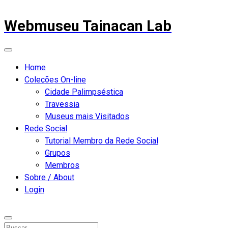
Webmuseu Tainacan Lab
Home
Coleções On-line
Cidade Palimpséstica
Travessia
Museus mais Visitados
Rede Social
Tutorial Membro da Rede Social
Grupos
Membros
Sobre / About
Login