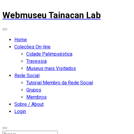
Webmuseu Tainacan Lab
Home
Coleções On-line
Cidade Palimpséstica
Travessia
Museus mais Visitados
Rede Social
Tutorial Membro da Rede Social
Grupos
Membros
Sobre / About
Login