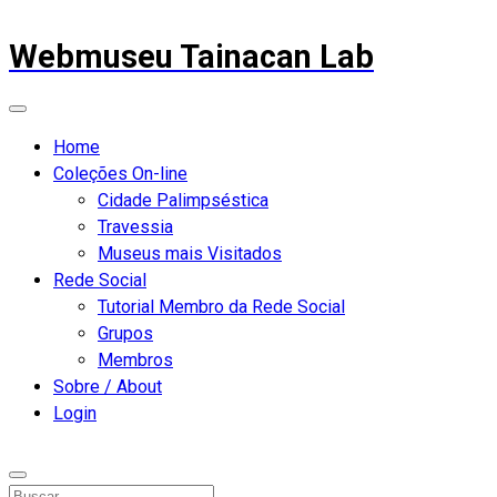
Webmuseu Tainacan Lab
Home
Coleções On-line
Cidade Palimpséstica
Travessia
Museus mais Visitados
Rede Social
Tutorial Membro da Rede Social
Grupos
Membros
Sobre / About
Login