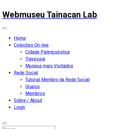
Webmuseu Tainacan Lab
Home
Coleções On-line
Cidade Palimpséstica
Travessia
Museus mais Visitados
Rede Social
Tutorial Membro da Rede Social
Grupos
Membros
Sobre / About
Login