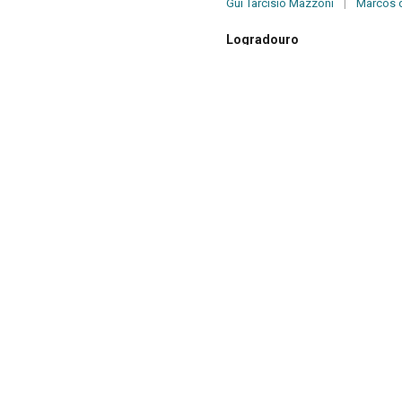
Gui Tarcísio Mazzoni
|
Marcos 
Logradouro
Santa Tereza - Belo Horizonte - Mi
Temática
Favela
Fonte
Laboratório de Fotodocumentaçã
Fachada da Casa do Baile
Casa comercial na rua Satur