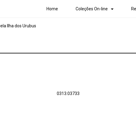
Home
Coleções On-line
Re
vela Ilha dos Urubus
0313.03733