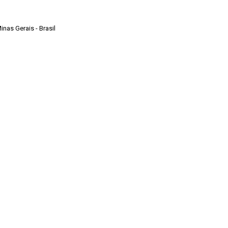
Minas Gerais - Brasil
o
o Sylvio de Vasconcellos da EAD/UFMG.