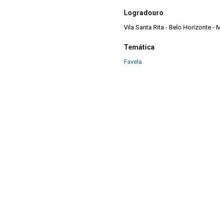
Logradouro
Vila Santa Rita - Belo Horizonte - 
Temática
Favela
Conteúdo
Barraco
|
Criança
|
Vegetaçã
Fonte
Laboratório de Fotodocumentaçã