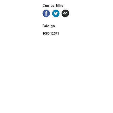
Compartilhe
Código
1080.12571
Ano
1969
Título
Favela Morro do Papagaio
Local
Belo Horizonte, MG