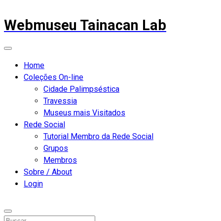
Webmuseu Tainacan Lab
Home
Coleções On-line
Cidade Palimpséstica
Travessia
Museus mais Visitados
Rede Social
Tutorial Membro da Rede Social
Grupos
Membros
Sobre / About
Login