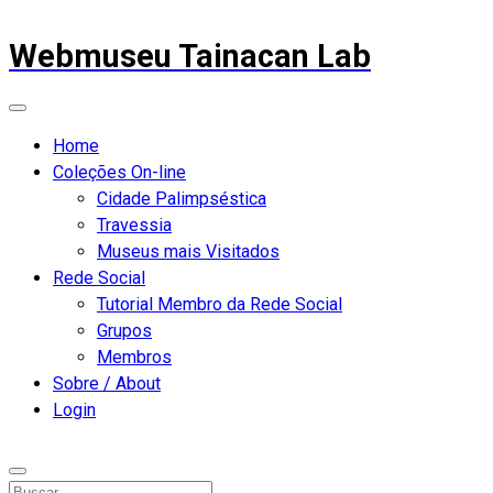
Webmuseu Tainacan Lab
Home
Coleções On-line
Cidade Palimpséstica
Travessia
Museus mais Visitados
Rede Social
Tutorial Membro da Rede Social
Grupos
Membros
Sobre / About
Login