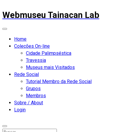
Webmuseu Tainacan Lab
Home
Coleções On-line
Cidade Palimpséstica
Travessia
Museus mais Visitados
Rede Social
Tutorial Membro da Rede Social
Grupos
Membros
Sobre / About
Login