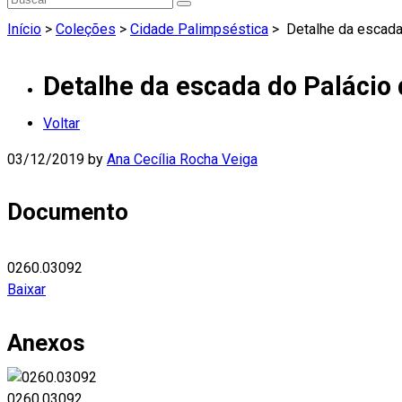
Início
>
Coleções
>
Cidade Palimpséstica
>
Detalhe da escada
Detalhe da escada do Palácio
Voltar
03/12/2019
by
Ana Cecília Rocha Veiga
Documento
0260.03092
Baixar
Anexos
0260.03092