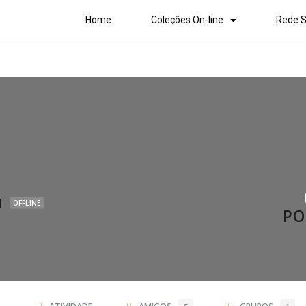
Home
Coleções On-line
Rede S
a
OFFLINE
PO