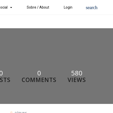
ocial
Sobre / About
Login
0
0
580
STS
COMMENTS
VIEWS