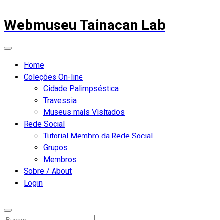
Webmuseu Tainacan Lab
Home
Coleções On-line
Cidade Palimpséstica
Travessia
Museus mais Visitados
Rede Social
Tutorial Membro da Rede Social
Grupos
Membros
Sobre / About
Login