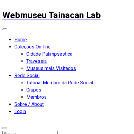
Webmuseu Tainacan Lab
Home
Coleções On-line
Cidade Palimpséstica
Travessia
Museus mais Visitados
Rede Social
Tutorial Membro da Rede Social
Grupos
Membros
Sobre / About
Login