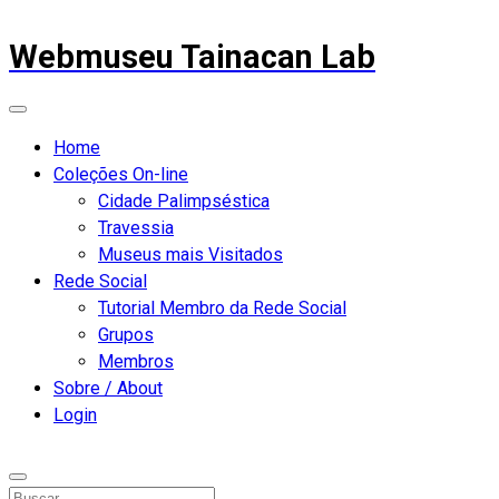
Webmuseu Tainacan Lab
Home
Coleções On-line
Cidade Palimpséstica
Travessia
Museus mais Visitados
Rede Social
Tutorial Membro da Rede Social
Grupos
Membros
Sobre / About
Login