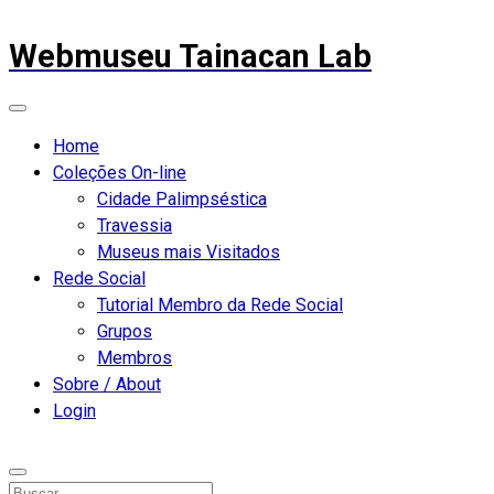
Webmuseu Tainacan Lab
Home
Coleções On-line
Cidade Palimpséstica
Travessia
Museus mais Visitados
Rede Social
Tutorial Membro da Rede Social
Grupos
Membros
Sobre / About
Login