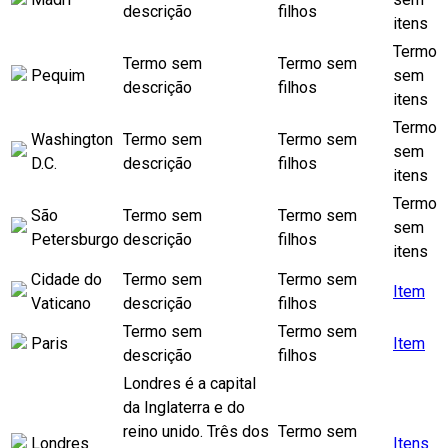
descrição
filhos
itens
Termo
Termo sem
Termo sem
Pequim
sem
descrição
filhos
itens
Termo
Washington
Termo sem
Termo sem
sem
D.C.
descrição
filhos
itens
Termo
São
Termo sem
Termo sem
sem
Petersburgo
descrição
filhos
itens
Cidade do
Termo sem
Termo sem
Item
Vaticano
descrição
filhos
Termo sem
Termo sem
Paris
Item
descrição
filhos
Londres é a capital
da Inglaterra e do
reino unido. Três dos
Termo sem
Londres
Itens