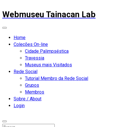
Webmuseu Tainacan Lab
Home
Coleções On-line
Cidade Palimpséstica
Travessia
Museus mais Visitados
Rede Social
Tutorial Membro da Rede Social
Grupos
Membros
Sobre / About
Login