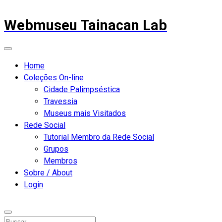
Webmuseu Tainacan Lab
Home
Coleções On-line
Cidade Palimpséstica
Travessia
Museus mais Visitados
Rede Social
Tutorial Membro da Rede Social
Grupos
Membros
Sobre / About
Login