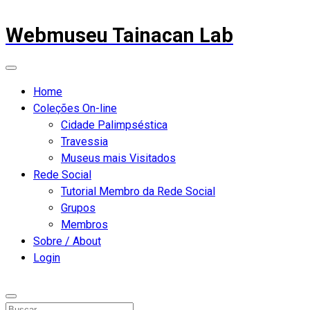
Webmuseu Tainacan Lab
Home
Coleções On-line
Cidade Palimpséstica
Travessia
Museus mais Visitados
Rede Social
Tutorial Membro da Rede Social
Grupos
Membros
Sobre / About
Login