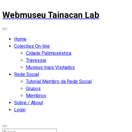
Webmuseu Tainacan Lab
Home
Coleções On-line
Cidade Palimpséstica
Travessia
Museus mais Visitados
Rede Social
Tutorial Membro da Rede Social
Grupos
Membros
Sobre / About
Login