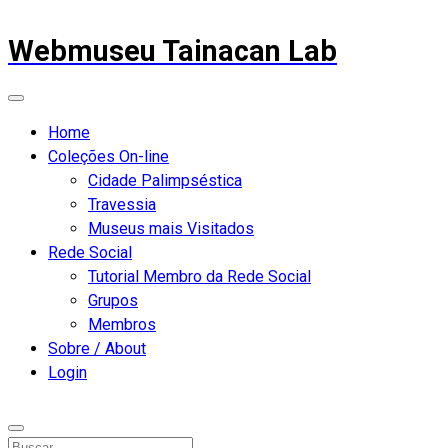
Webmuseu Tainacan Lab
Home
Coleções On-line
Cidade Palimpséstica
Travessia
Museus mais Visitados
Rede Social
Tutorial Membro da Rede Social
Grupos
Membros
Sobre / About
Login