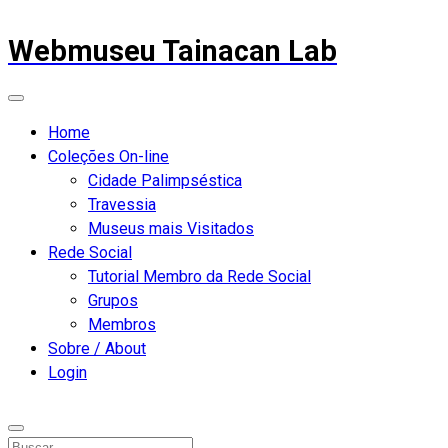
Webmuseu Tainacan Lab
Home
Coleções On-line
Cidade Palimpséstica
Travessia
Museus mais Visitados
Rede Social
Tutorial Membro da Rede Social
Grupos
Membros
Sobre / About
Login