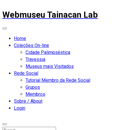
Webmuseu Tainacan Lab
Home
Coleções On-line
Cidade Palimpséstica
Travessia
Museus mais Visitados
Rede Social
Tutorial Membro da Rede Social
Grupos
Membros
Sobre / About
Login