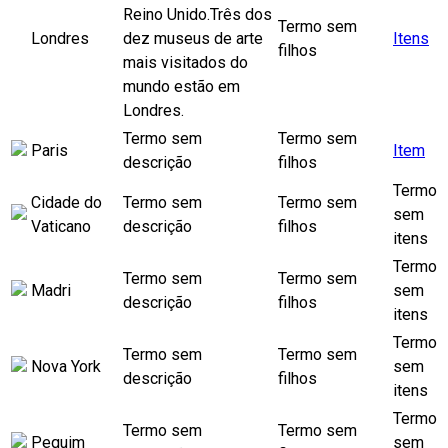
Reino Unido.Três dos
Termo sem
Londres
dez museus de arte
Itens
filhos
mais visitados do
mundo estão em
Londres.
Termo sem
Termo sem
Paris
Item
descrição
filhos
Termo
Cidade do
Termo sem
Termo sem
sem
Vaticano
descrição
filhos
itens
Termo
Termo sem
Termo sem
Madri
sem
descrição
filhos
itens
Termo
Termo sem
Termo sem
Nova York
sem
descrição
filhos
itens
Termo
Termo sem
Termo sem
Pequim
sem