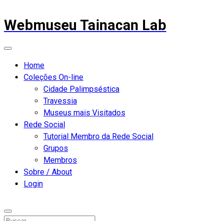
Webmuseu Tainacan Lab
Home
Coleções On-line
Cidade Palimpséstica
Travessia
Museus mais Visitados
Rede Social
Tutorial Membro da Rede Social
Grupos
Membros
Sobre / About
Login