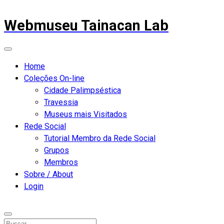
Webmuseu Tainacan Lab
Home
Coleções On-line
Cidade Palimpséstica
Travessia
Museus mais Visitados
Rede Social
Tutorial Membro da Rede Social
Grupos
Membros
Sobre / About
Login