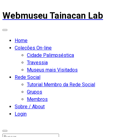
Webmuseu Tainacan Lab
Home
Coleções On-line
Cidade Palimpséstica
Travessia
Museus mais Visitados
Rede Social
Tutorial Membro da Rede Social
Grupos
Membros
Sobre / About
Login