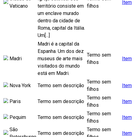
Item
Vaticano
território consiste em
filhos
um enclave murado
dentro da cidade de
Roma, capital da Itália.
Um[...]
Madri é a capital da
Espanha. Um dos dez
Termo sem
Madri
museus de arte mais
Item
filhos
visitados do mundo
está em Madri.
Termo sem
Nova York
Termo sem descrição
Item
filhos
Termo sem
Paris
Termo sem descrição
Item
filhos
Termo sem
Pequim
Termo sem descrição
Item
filhos
São
Termo sem
Termo sem descrição
Item
Petersburgo
filhos