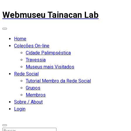
Webmuseu Tainacan Lab
Home
Coleções On-line
Cidade Palimpséstica
Travessia
Museus mais Visitados
Rede Social
Tutorial Membro da Rede Social
Grupos
Membros
Sobre / About
Login