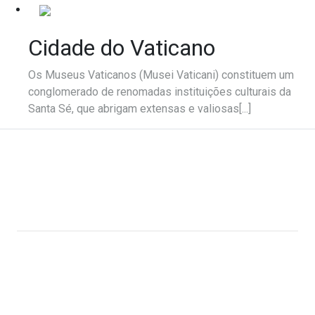
Cidade do Vaticano
Os Museus Vaticanos (Musei Vaticani) constituem um
conglomerado de renomadas instituições culturais da
Santa Sé, que abrigam extensas e valiosas[...]
Webmuseu Tainacan Lab
Portal Didático desenvolvido por Ana Cecília Rocha
Veiga