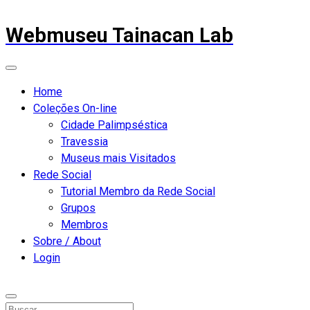
Webmuseu Tainacan Lab
Home
Coleções On-line
Cidade Palimpséstica
Travessia
Museus mais Visitados
Rede Social
Tutorial Membro da Rede Social
Grupos
Membros
Sobre / About
Login