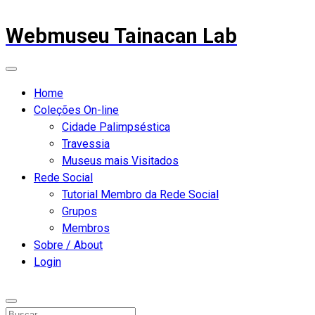
Webmuseu Tainacan Lab
Home
Coleções On-line
Cidade Palimpséstica
Travessia
Museus mais Visitados
Rede Social
Tutorial Membro da Rede Social
Grupos
Membros
Sobre / About
Login