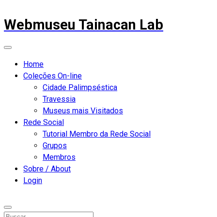
Webmuseu Tainacan Lab
Home
Coleções On-line
Cidade Palimpséstica
Travessia
Museus mais Visitados
Rede Social
Tutorial Membro da Rede Social
Grupos
Membros
Sobre / About
Login