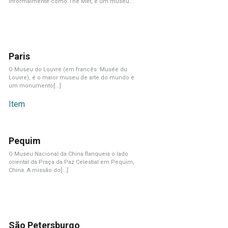
informalmente como The Met, é um museu
de[...]
Paris
O Museu do Louvre (em francês: Musée du
Louvre), é o maior museu de arte do mundo e
um monumento[...]
Item
Pequim
O Museu Nacional da China flanqueia o lado
oriental da Praça da Paz Celestial em Pequim,
China. A missão do[...]
São Petersburgo