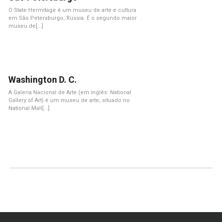
O State Hermitage é um museu de arte e cultura
em São Petersburgo, Rússia. É o segundo maior
museu de[...]
Washington D. C.
A Galeria Nacional de Arte (em inglês: National
Gallery of Art) é um museu de arte, situado no
National Mall[...]