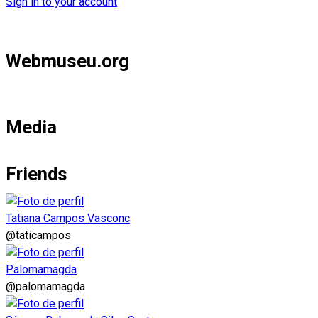
Sign in to your account
Webmuseu.org
Media
Friends
Tatiana Campos Vasconc
@taticampos
Palomamagda
@palomamagda