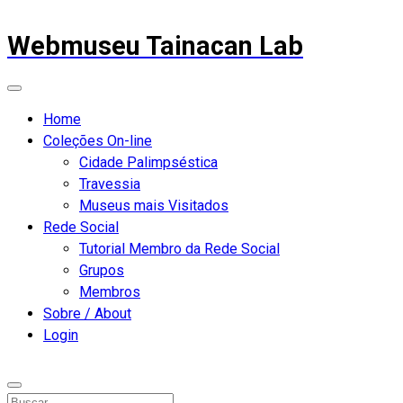
Webmuseu Tainacan Lab
Home
Coleções On-line
Cidade Palimpséstica
Travessia
Museus mais Visitados
Rede Social
Tutorial Membro da Rede Social
Grupos
Membros
Sobre / About
Login